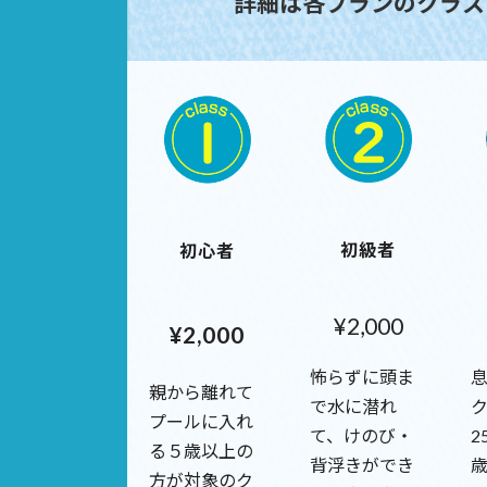
詳細は各プランのクラス
初級者
初心者
¥2,000
¥2,000
怖らずに頭ま
親から離れて
で水に潜れ
プールに入れ
て、けのび・
2
る５歳以上の
背浮きができ
方が対象のク