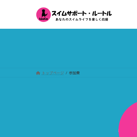
コ
ナ
ン
ビ
テ
ゲ
ン
ー
ツ
シ
へ
ョ
ス
ン
キ
に
ッ
移
プ
動
トップページ
参加費