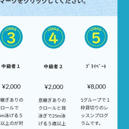
マークをクリックしてください。
中級者１
ﾌﾟﾗｲﾍﾞｰﾄ
中級者２
¥2,000
¥8,000
¥2,000
息継ぎありの
1グループで１
息継ぎありの
クロールで
枠貸切りのレ
クロールと背
5m泳げる５
ッスンプログ
泳ぎで25m泳
歳以上のが対
ラムです。
げる５歳以上