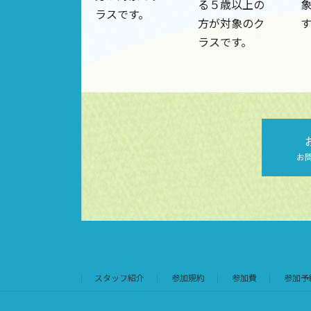
る５歳以上の
ラスです。
方が対象のク
す
ラスです。
お
スタッフ紹介
参加規約
参加費
参加予