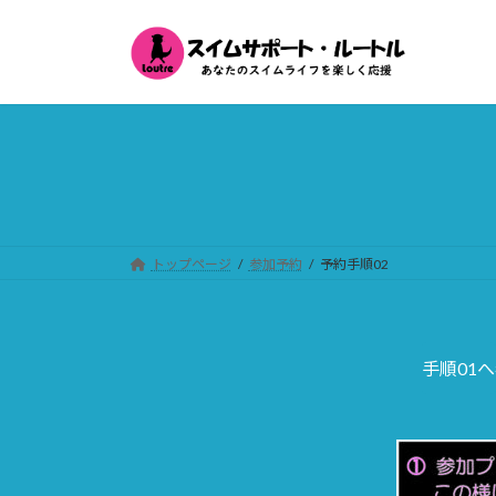
コ
ナ
ン
ビ
テ
ゲ
ン
ー
ツ
シ
へ
ョ
ス
ン
キ
に
ッ
移
プ
動
トップページ
参加予約
予約手順02
手順01へ