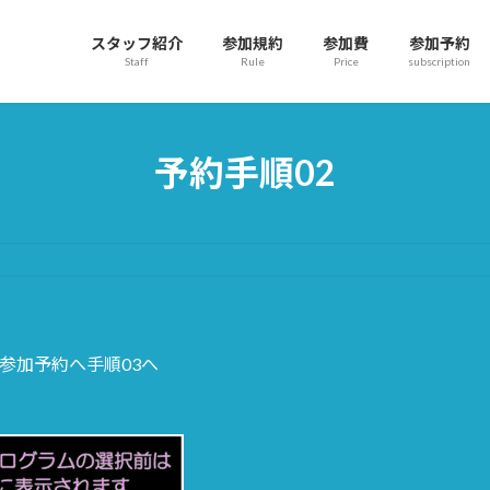
スタッフ紹介
参加規約
参加費
参加予約
Staff
Rule
Price
subscription
予約手順02
参加予約へ
手順03へ