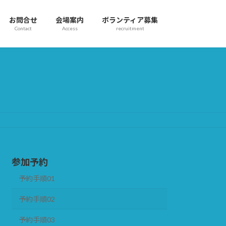
お問合せ
会場案内
ボランティア募集
Contact
Access
recruitment
参加予約
予約手順01
予約手順02
予約手順03